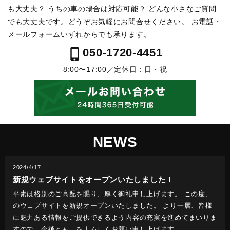
も大丈夫？ うちの車の場合は対応可能？
どんな小さなご質問
でも大丈夫です。どうぞお気軽にお問合せください。
お電話・
メールフォームいずれからでも承ります。
phone_iphone
050-1720-4451
8:00〜17:00／定休日：日・祝
NEWS
2024/4/17
新規ウェブサイトをオープンいたしました！
平素は格別のご高配を賜り、厚く御礼申し上げます。 この度、
のウェブサイトを新規オープンいたしました。 より一層、皆様
に魅力ある情報をご提供できるよう内容の充実を進めてまいりま
すので、今後とも、をよろしくお願い申し上げます…