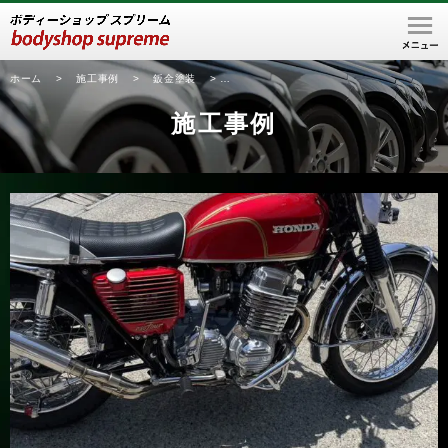
ホーム
>
施工事例
>
鈑金塗装
>
高島市在住のお客様より、ホンダ CB750
施工事例