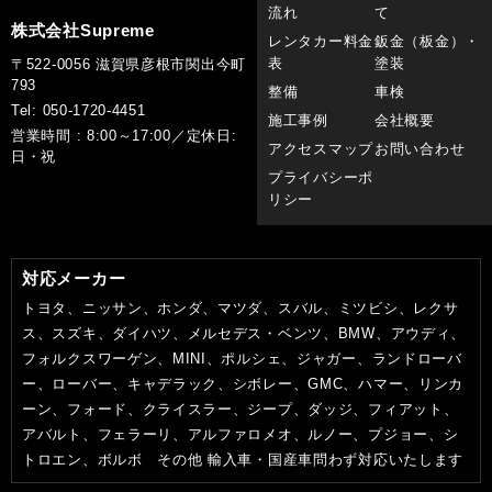
流れ
て
株式会社Supreme
レンタカー料金
鈑金（板金）・
表
塗装
〒522-0056 滋賀県彦根市関出今町
793
整備
車検
Tel: 050-1720-4451
施工事例
会社概要
営業時間 : 8:00～17:00／定休日:
アクセスマップ
お問い合わせ
日・祝
プライバシーポ
リシー
対応メーカー
トヨタ、ニッサン、ホンダ、マツダ、スバル、ミツビシ、レクサ
ス、スズキ、ダイハツ、メルセデス・ベンツ、BMW、アウディ、
フォルクスワーゲン、MINI、ポルシェ、ジャガー、ランドローバ
ー、ローバー、キャデラック、シボレー、GMC、ハマー、リンカ
ーン、フォード、クライスラー、ジープ、ダッジ、フィアット、
アバルト、フェラーリ、アルファロメオ、ルノー、プジョー、シ
トロエン、ボルボ その他 輸入車・国産車問わず対応いたします